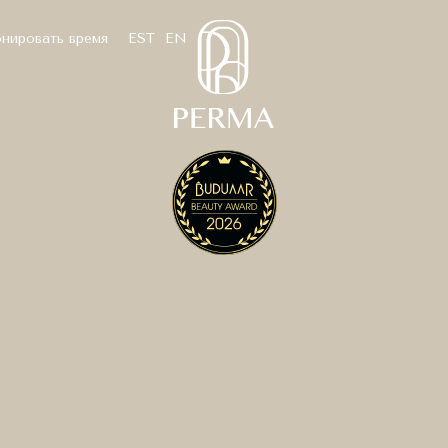
нировать время
EST
EN