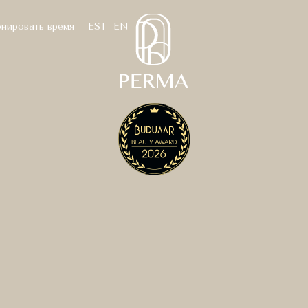
нировать время
EST
EN